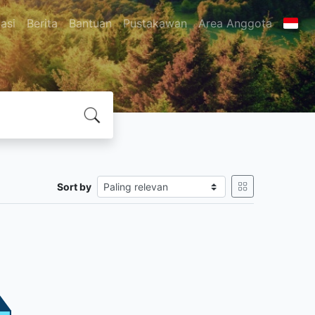
asi
Berita
Bantuan
Pustakawan
Area Anggota
Sort by