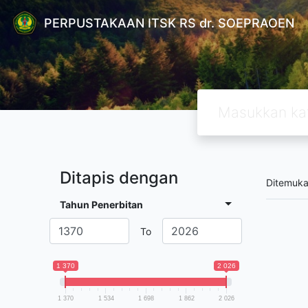
PERPUSTAKAAN ITSK RS dr. SOEPRAOEN
Ditapis dengan
Ditemuk
Tahun Penerbitan
To
1 370
2 026
1 370
1 534
1 698
1 862
2 026