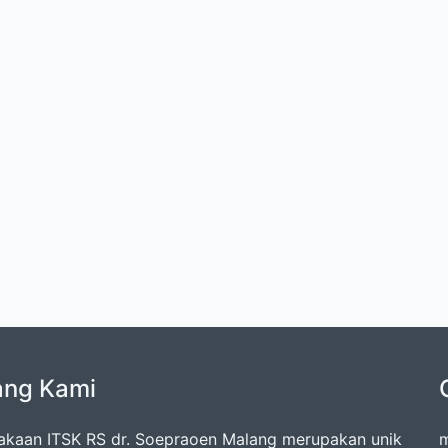
ang Kami
akaan ITSK RS dr. Soepraoen Malang merupakan unik
m