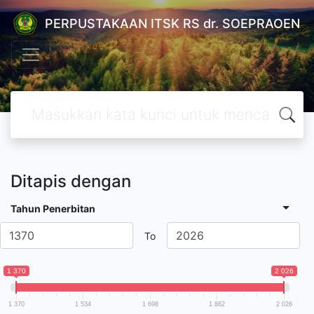
PERPUSTAKAAN ITSK RS dr. SOEPRAOEN
Ditapis dengan
Tahun Penerbitan
To
1 370
2 026
1 370
1 534
1 698
1 862
2 026