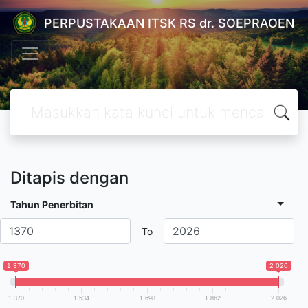
PERPUSTAKAAN ITSK RS dr. SOEPRAOEN
Ditapis dengan
Tahun Penerbitan
To
1 370
2 026
1 370
1 534
1 698
1 862
2 026