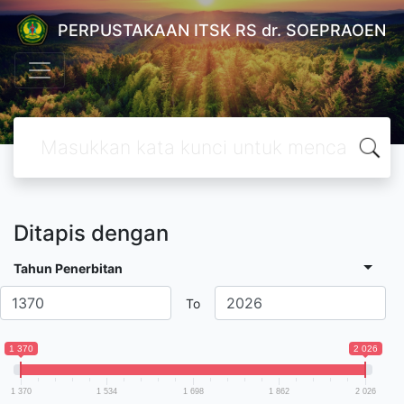
PERPUSTAKAAN ITSK RS dr. SOEPRAOEN
Ditapis dengan
Tahun Penerbitan
To
1 370
2 026
1 370
1 534
1 698
1 862
2 026