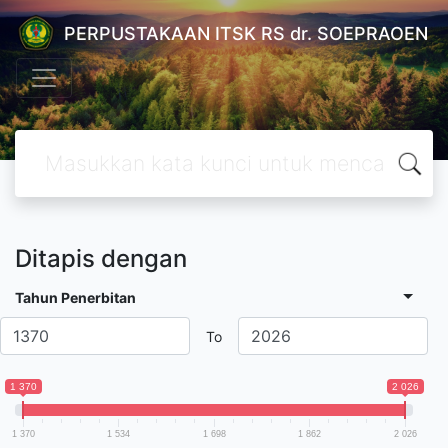
PERPUSTAKAAN ITSK RS dr. SOEPRAOEN
Ditapis dengan
Tahun Penerbitan
To
1 370
2 026
1 370
1 534
1 698
1 862
2 026