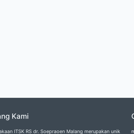
ang Kami
akaan ITSK RS dr. Soepraoen Malang merupakan unik
m