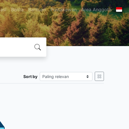
asi
Berita
Bantuan
Pustakawan
Area Anggota
Sort by