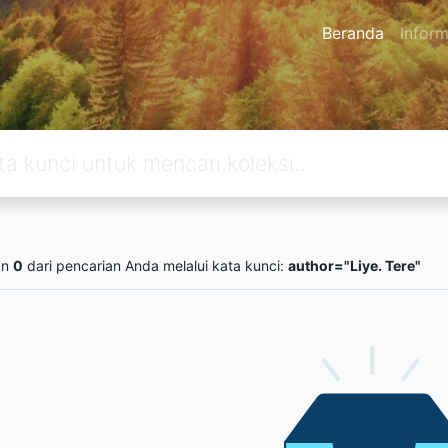
Beranda
Inform
an
0
dari pencarian Anda melalui kata kunci:
author="Liye. Tere"