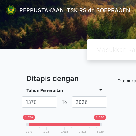
PERPUSTAKAAN ITSK RS dr. SOEPRAOEN
Ditapis dengan
Ditemuk
Tahun Penerbitan
To
1 370
2 026
1 370
1 534
1 698
1 862
2 026