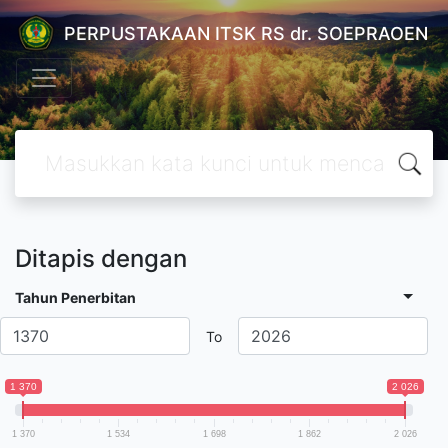
PERPUSTAKAAN ITSK RS dr. SOEPRAOEN
Ditapis dengan
Tahun Penerbitan
To
1 370
2 026
1 370
1 534
1 698
1 862
2 026