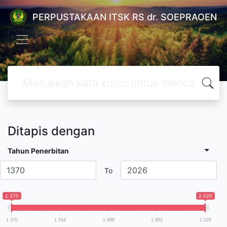
PERPUSTAKAAN ITSK RS dr. SOEPRAOEN
Ditapis dengan
Tahun Penerbitan
To
1 370
2 026
1 370
1 534
1 698
1 862
2 026