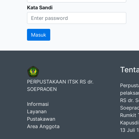
Kata Sandi
Tent
PERPUSTAKAAN ITSK RS dr.
Perpust
SOEPRAOEN
pelaksa
RS dr. 
Informasi
Soeprao
Layanan
Rumkit T
Pustakawan
Kapusdi
Area Anggota
13 Juli 