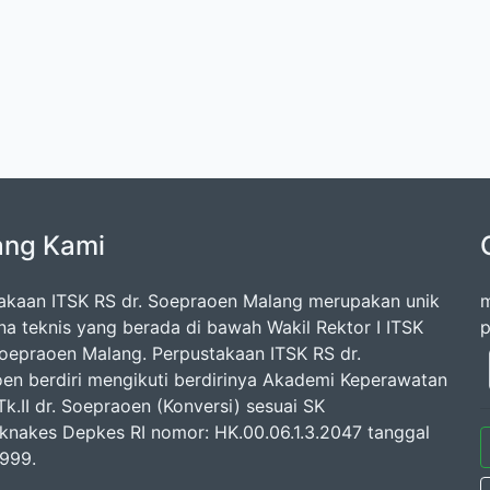
ang Kami
akaan ITSK RS dr. Soepraoen Malang merupakan unik
m
na teknis yang berada di bawah Wakil Rektor I ITSK
p
Soepraoen Malang. Perpustakaan ITSK RS dr.
en berdiri mengikuti berdirinya Akademi Keperawatan
k.II dr. Soepraoen (Konversi) sesuai SK
knakes Depkes RI nomor: HK.00.06.1.3.2047 tanggal
1999.