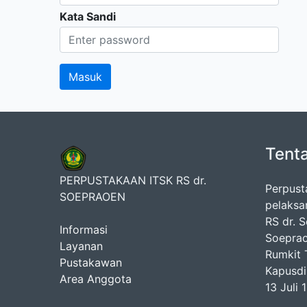
Kata Sandi
Tent
PERPUSTAKAAN ITSK RS dr.
Perpust
SOEPRAOEN
pelaksa
RS dr. 
Informasi
Soeprao
Layanan
Rumkit T
Pustakawan
Kapusdi
Area Anggota
13 Juli 