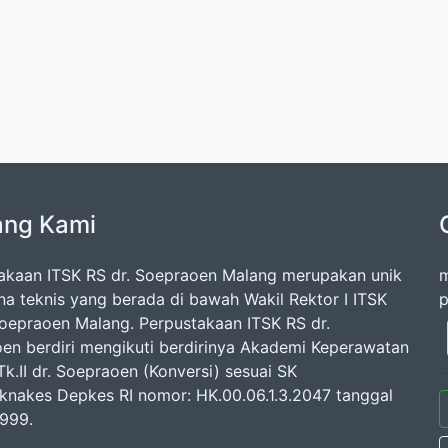
ang Kami
akaan ITSK RS dr. Soepraoen Malang merupakan unik
m
na teknis yang berada di bawah Wakil Rektor I ITSK
p
Soepraoen Malang. Perpustakaan ITSK RS dr.
en berdiri mengikuti berdirinya Akademi Keperawatan
k.II dr. Soepraoen (Konversi) sesuai SK
knakes Depkes RI nomor: HK.00.06.1.3.2047 tanggal
1999.