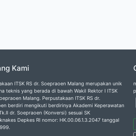
ang Kami
akaan ITSK RS dr. Soepraoen Malang merupakan unik
m
na teknis yang berada di bawah Wakil Rektor I ITSK
p
Soepraoen Malang. Perpustakaan ITSK RS dr.
en berdiri mengikuti berdirinya Akademi Keperawatan
k.II dr. Soepraoen (Konversi) sesuai SK
knakes Depkes RI nomor: HK.00.06.1.3.2047 tanggal
1999.