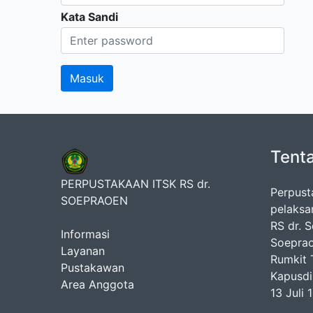
Kata Sandi
Tent
PERPUSTAKAAN ITSK RS dr.
Perpust
SOEPRAOEN
pelaksa
RS dr. 
Informasi
Soeprao
Layanan
Rumkit T
Pustakawan
Kapusdi
Area Anggota
13 Juli 