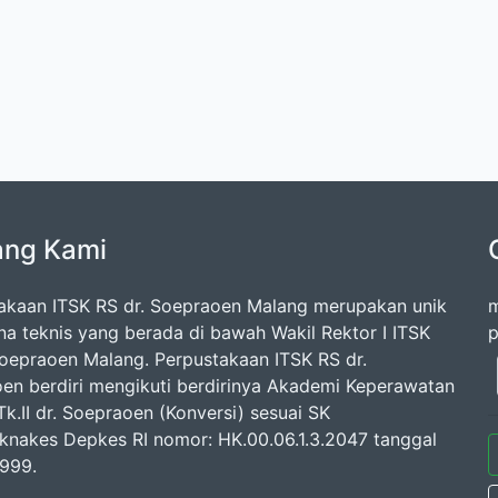
ang Kami
akaan ITSK RS dr. Soepraoen Malang merupakan unik
m
na teknis yang berada di bawah Wakil Rektor I ITSK
p
Soepraoen Malang. Perpustakaan ITSK RS dr.
en berdiri mengikuti berdirinya Akademi Keperawatan
k.II dr. Soepraoen (Konversi) sesuai SK
knakes Depkes RI nomor: HK.00.06.1.3.2047 tanggal
1999.