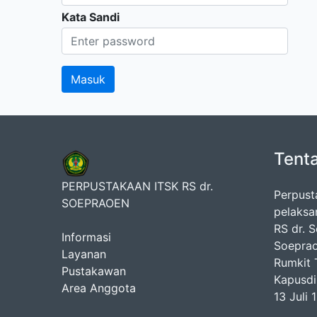
Kata Sandi
Tent
PERPUSTAKAAN ITSK RS dr.
Perpust
SOEPRAOEN
pelaksa
RS dr. 
Informasi
Soeprao
Layanan
Rumkit T
Pustakawan
Kapusdi
Area Anggota
13 Juli 