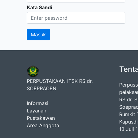
Kata Sandi
Tent
PERPUSTAKAAN ITSK RS dr.
Perpust
SOEPRAOEN
pelaksa
RS dr. 
Informasi
Soeprao
Layanan
Rumkit T
Pustakawan
Kapusdi
Area Anggota
13 Juli 