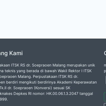
ang Kami
akaan ITSK RS dr. Soepraoen Malang merupakan unik
m
na teknis yang berada di bawah Wakil Rektor I ITSK
p
Soepraoen Malang. Perpustakaan ITSK RS dr.
en berdiri mengikuti berdirinya Akademi Keperawatan
k.II dr. Soepraoen (Konversi) sesuai SK
knakes Depkes RI nomor: HK.00.06.1.3.2047 tanggal
1999.