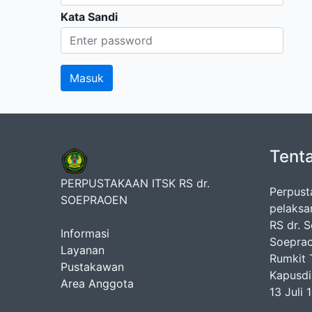
Kata Sandi
Tent
PERPUSTAKAAN ITSK RS dr.
Perpust
SOEPRAOEN
pelaksa
RS dr. 
Informasi
Soeprao
Layanan
Rumkit T
Pustakawan
Kapusdi
Area Anggota
13 Juli 