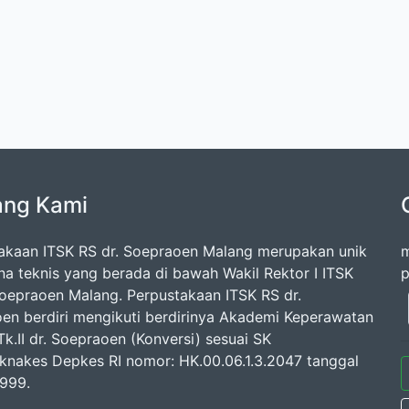
ang Kami
akaan ITSK RS dr. Soepraoen Malang merupakan unik
m
na teknis yang berada di bawah Wakil Rektor I ITSK
p
Soepraoen Malang. Perpustakaan ITSK RS dr.
en berdiri mengikuti berdirinya Akademi Keperawatan
k.II dr. Soepraoen (Konversi) sesuai SK
knakes Depkes RI nomor: HK.00.06.1.3.2047 tanggal
1999.