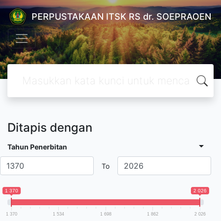
PERPUSTAKAAN ITSK RS dr. SOEPRAOEN
Ditapis dengan
Tahun Penerbitan
To
1 370
2 026
1 370
1 534
1 698
1 862
2 026