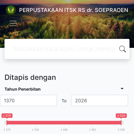
PERPUSTAKAAN ITSK RS dr. SOEPRAOEN
Ditapis dengan
Tahun Penerbitan
To
1 370
2 026
1 370
1 534
1 698
1 862
2 026