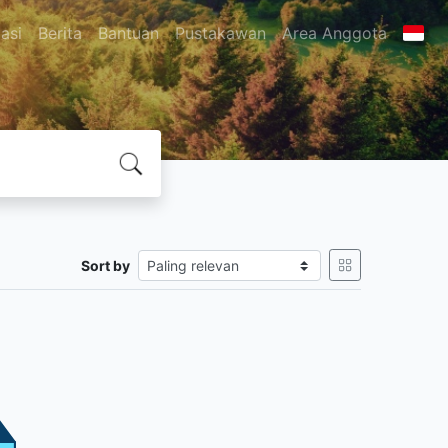
asi
Berita
Bantuan
Pustakawan
Area Anggota
Sort by