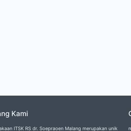
ang Kami
akaan ITSK RS dr. Soepraoen Malang merupakan unik
m