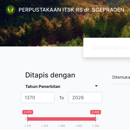
PERPUSTAKAAN ITSK RS dr. SOEPRAOEN
Ditapis dengan
Ditemuk
Tahun Penerbitan
To
1 370
2 026
1 370
1 534
1 698
1 862
2 026