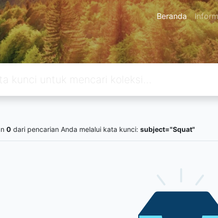
Beranda
Inform
an
0
dari pencarian Anda melalui kata kunci:
subject="Squat"