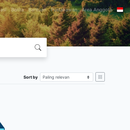
asi
Berita
Bantuan
Pustakawan
Area Anggota
Sort by