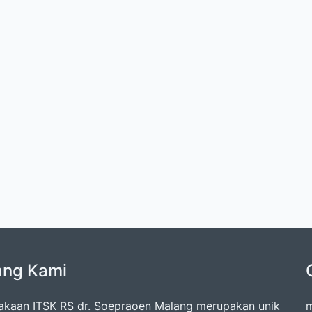
ang Kami
akaan ITSK RS dr. Soepraoen Malang merupakan unik
m