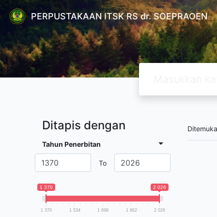
PERPUSTAKAAN ITSK RS dr. SOEPRAOEN
Ditapis dengan
Ditemuk
Tahun Penerbitan
To
1 370
2 026
1 370
1 534
1 698
1 862
2 026