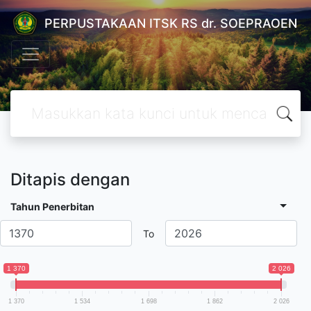
PERPUSTAKAAN ITSK RS dr. SOEPRAOEN
Ditapis dengan
Tahun Penerbitan
To
1 370
2 026
1 370
1 534
1 698
1 862
2 026