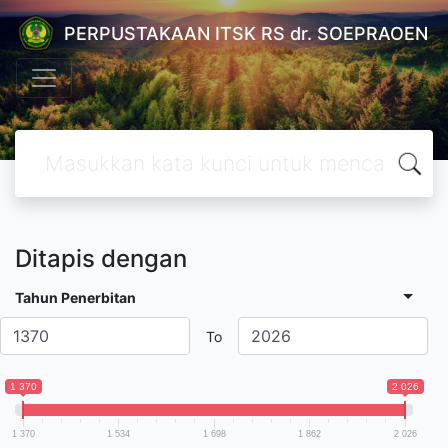
PERPUSTAKAAN ITSK RS dr. SOEPRAOEN
Ditapis dengan
Tahun Penerbitan
To
1 370
2 026
1 370
1 534
1 698
1 862
2 026