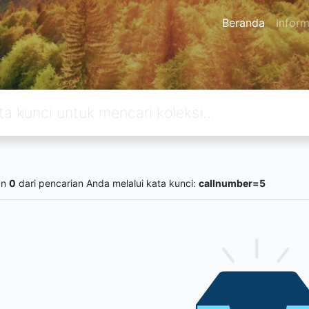
Beranda
Inform
an
0
dari pencarian Anda melalui kata kunci:
callnumber=5