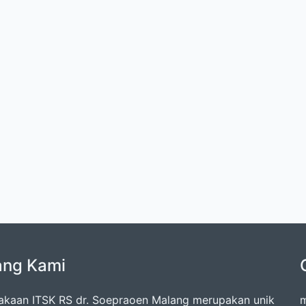
ang Kami
akaan ITSK RS dr. Soepraoen Malang merupakan unik
m