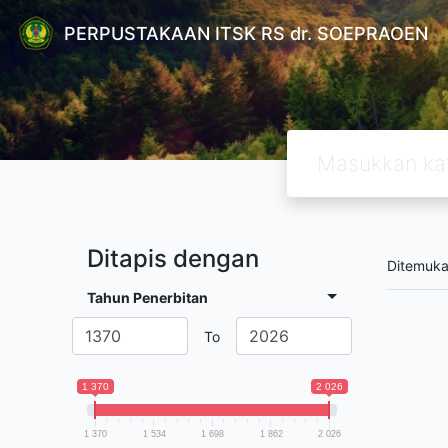
PERPUSTAKAAN ITSK RS dr. SOEPRAOEN
Ditapis dengan
Ditemuk
Tahun Penerbitan
To
1 370
2 026
1 370
1 534
1 698
1 862
2 026