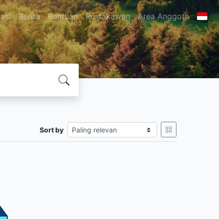
asi
Berita
Bantuan
Pustakawan
Area Anggota
Sort by