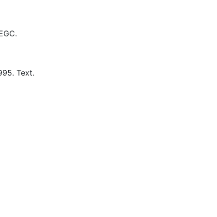
EGC.
995.
Text.