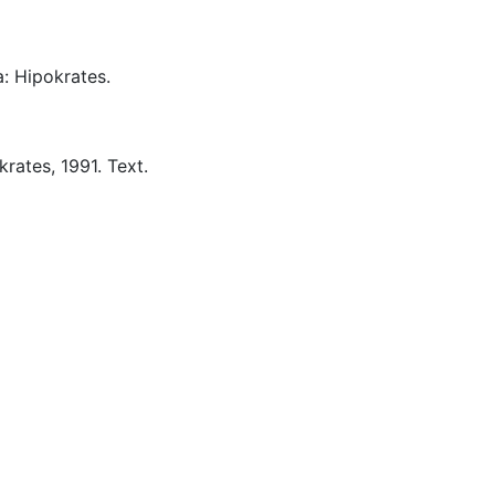
a:
Hipokrates.
krates,
1991.
Text.