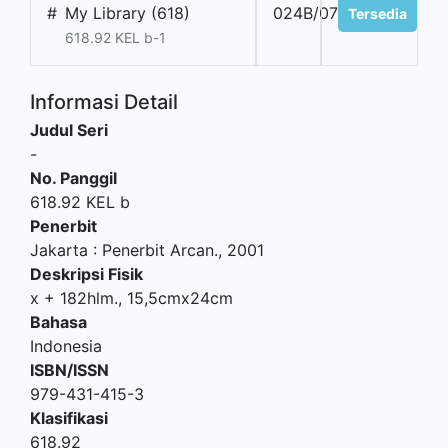
#
My Library (618)
024B/07
Tersedia
618.92 KEL b-1
Informasi Detail
Judul Seri
-
No. Panggil
618.92 KEL b
Penerbit
Jakarta
:
Penerbit Arcan
.,
2001
Deskripsi Fisik
x + 182hlm., 15,5cmx24cm
Bahasa
Indonesia
ISBN/ISSN
979-431-415-3
Klasifikasi
618.92