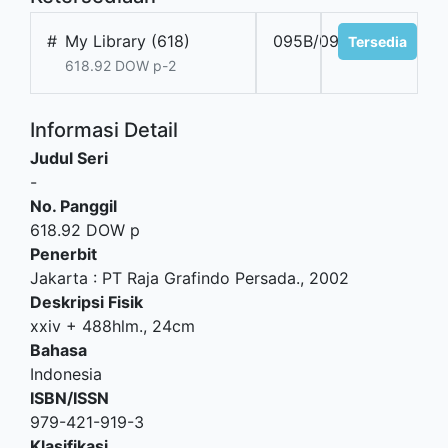
#
My Library (618)
095B/09
Tersedia
618.92 DOW p-2
Informasi Detail
Judul Seri
-
No. Panggil
618.92 DOW p
Penerbit
Jakarta
:
PT Raja Grafindo Persada
.,
2002
Deskripsi Fisik
xxiv + 488hlm., 24cm
Bahasa
Indonesia
ISBN/ISSN
979-421-919-3
Klasifikasi