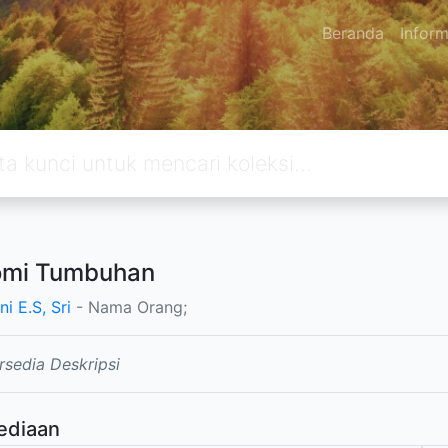
Beranda
Inform
omi Tumbuhan
i E.S, Sri
- Nama Orang;
rsedia Deskripsi
ediaan