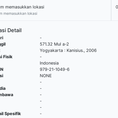
um memasukkan lokasi
0
m memasukkan lokasi
si Detail
ri
-
gil
571.32 Mul a-2
t
Yogyakarta
:
Kanisius
.,
2006
i Fisik
-
Indonesia
SN
979-21-1049-6
si
NONE
-
dia
-
embawa
-
-
-
il Spesifik
-