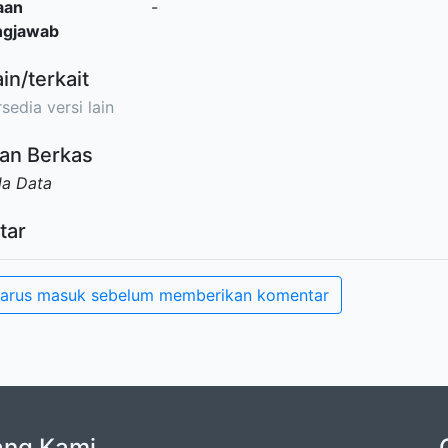
aan
-
ngjawab
ain/terkait
sedia versi lain
an Berkas
da Data
tar
arus masuk sebelum memberikan komentar
ang Kami