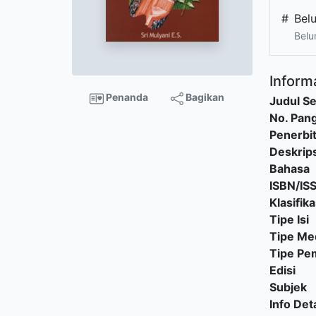
#
Bel
Belu
Informa
Penanda
Bagikan
Judul Se
No. Pang
Penerbi
Deskrips
Bahasa
ISBN/IS
Klasifika
Tipe Isi
Tipe Me
Tipe P
Edisi
Subjek
Info Deta