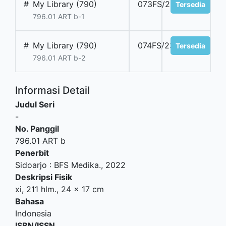
#
My Library (790)
073FS/23
Tersedia
796.01 ART b-1
#
My Library (790)
074FS/23
Tersedia
796.01 ART b-2
Informasi Detail
Judul Seri
-
No. Panggil
796.01 ART b
Penerbit
Sidoarjo
:
BFS Medika
.,
2022
Deskripsi Fisik
xi, 211 hlm., 24 x 17 cm
Bahasa
Indonesia
ISBN/ISSN