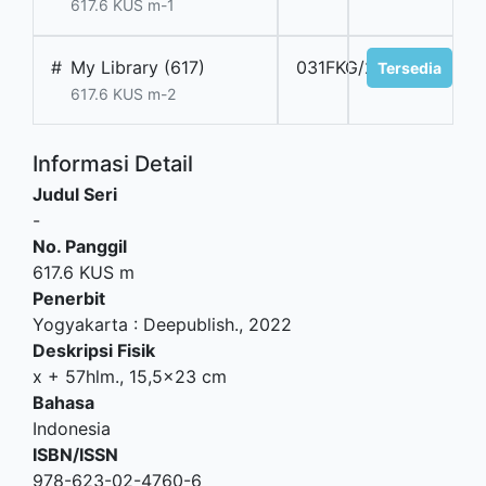
617.6 KUS m-1
#
My Library (617)
031FKG/26
Tersedia
617.6 KUS m-2
Informasi Detail
Judul Seri
-
No. Panggil
617.6 KUS m
Penerbit
Yogyakarta
:
Deepublish
.,
2022
Deskripsi Fisik
x + 57hlm., 15,5x23 cm
Bahasa
Indonesia
ISBN/ISSN
978-623-02-4760-6