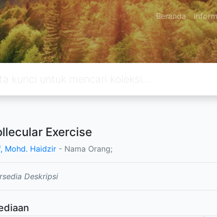
Beranda
Inform
llecular Exercise
, Mohd. Haidzir
- Nama Orang;
rsedia Deskripsi
ediaan