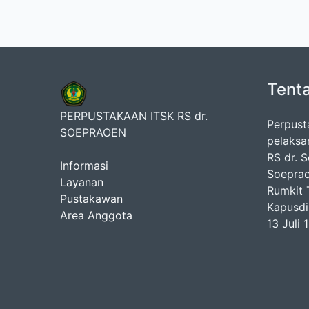
Tent
PERPUSTAKAAN ITSK RS dr.
Perpust
SOEPRAOEN
pelaksa
RS dr. 
Informasi
Soeprao
Layanan
Rumkit T
Pustakawan
Kapusdi
Area Anggota
13 Juli 