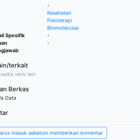
-
Kesehatan
Fisioterapi
Biomollecular
il Spesifik
-
aan
-
ngjawab
ain/terkait
sedia versi lain
an Berkas
da Data
tar
arus masuk sebelum memberikan komentar