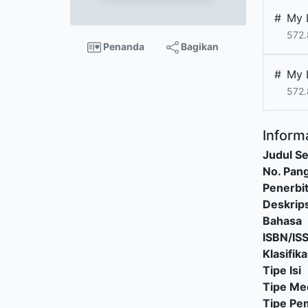
#
My 
572.
Penanda
Bagikan
#
My 
572
Informa
Judul Se
No. Pang
Penerbi
Deskrips
Bahasa
ISBN/IS
Klasifika
Tipe Isi
Tipe Me
Tipe P