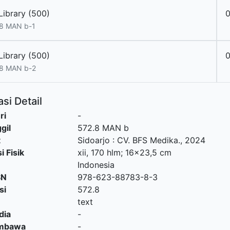
Library (500)
8 MAN b-1
Library (500)
.8 MAN b-2
si Detail
ri
-
gil
572.8 MAN b
t
Sidoarjo
:
CV. BFS Medika
.,
2024
i Fisik
xii, 170 hlm; 16x23,5 cm
Indonesia
SN
978-623-88783-8-3
si
572.8
text
dia
-
embawa
-