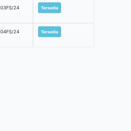
003FS/24
Tersedia
004FS/24
Tersedia