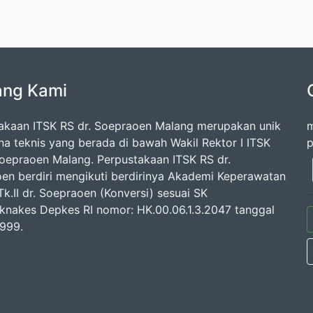
ang Kami
akaan ITSK RS dr. Soepraoen Malang merupakan unik
m
na teknis yang berada di bawah Wakil Rektor I ITSK
p
Soepraoen Malang. Perpustakaan ITSK RS dr.
en berdiri mengikuti berdirinya Akademi Keperawatan
k.II dr. Soepraoen (Konversi) sesuai SK
knakes Depkes RI nomor: HK.00.06.1.3.2047 tanggal
1999.