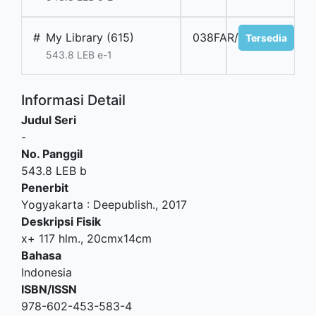
#
My Library (615)
038FAR/25
Tersedia
543.8 LEB e-1
Informasi Detail
Judul Seri
-
No. Panggil
543.8 LEB b
Penerbit
Yogyakarta
:
Deepublish
.,
2017
Deskripsi Fisik
x+ 117 hlm., 20cmx14cm
Bahasa
Indonesia
ISBN/ISSN
978-602-453-583-4