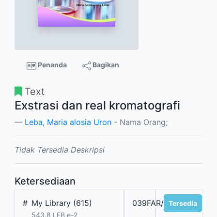
Penanda
Bagikan
Text
Exstrasi dan real kromatografi
Leba, Maria alosia Uron
- Nama Orang;
Tidak Tersedia Deskripsi
Ketersediaan
#
My Library (615)
039FAR/25
Tersedia
543.8 LEB e-2