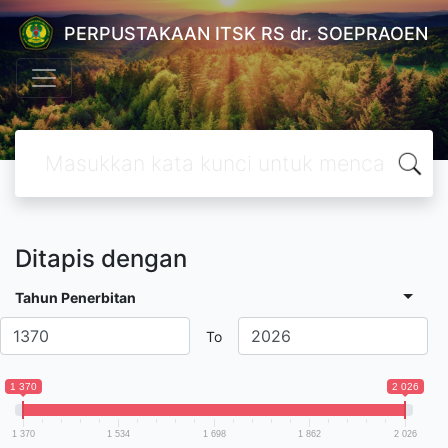
PERPUSTAKAAN ITSK RS dr. SOEPRAOEN
Ditapis dengan
Tahun Penerbitan
To
1 370
2 026
1 370
1 534
1 698
1 862
2 026