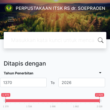
PERPUSTAKAAN ITSK RS dr. SOEPRAOEN
Ditapis dengan
Tahun Penerbitan
To
1 370
2 026
1 370
1 534
1 698
1 862
2 026