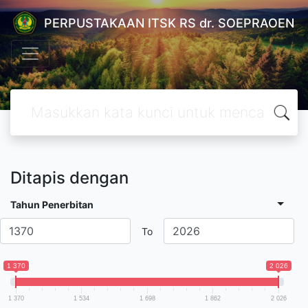
PERPUSTAKAAN ITSK RS dr. SOEPRAOEN
Ditapis dengan
Tahun Penerbitan
To
1 370
2 026
1 370
1 534
1 698
1 862
2 026