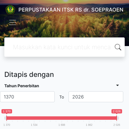
PERPUSTAKAAN ITSK RS dr. SOEPRAOEN
Ditapis dengan
Tahun Penerbitan
To
1 370
2 026
1 370
1 534
1 698
1 862
2 026